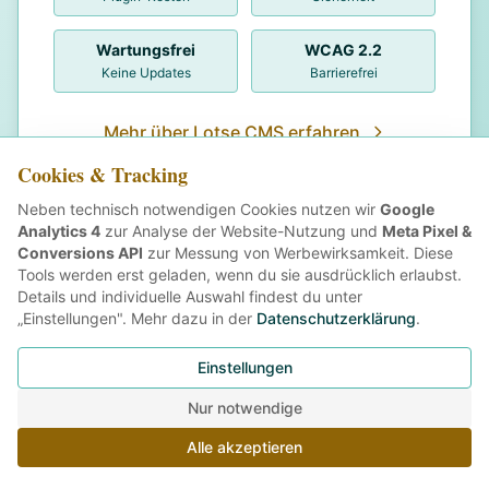
Wartungsfrei
WCAG 2.2
Keine Updates
Barrierefrei
Mehr über Lotse CMS erfahren
Cookies & Tracking
Neben technisch notwendigen Cookies nutzen wir
Google
Analytics 4
zur Analyse der Website-Nutzung und
Meta Pixel &
Conversions API
zur Messung von Werbewirksamkeit. Diese
Tools werden erst geladen, wenn du sie ausdrücklich erlaubst.
Details und individuelle Auswahl findest du unter
Du bist dir noch nicht sicher, was du
„Einstellungen". Mehr dazu in der
Datenschutzerklärung
.
brauchst?
Einstellungen
Nur notwendige
Lass uns einfach reden. Ich erkläre dir alles
verständlich – kostenlos & unverbindlich.
Alle akzeptieren
Kontakt