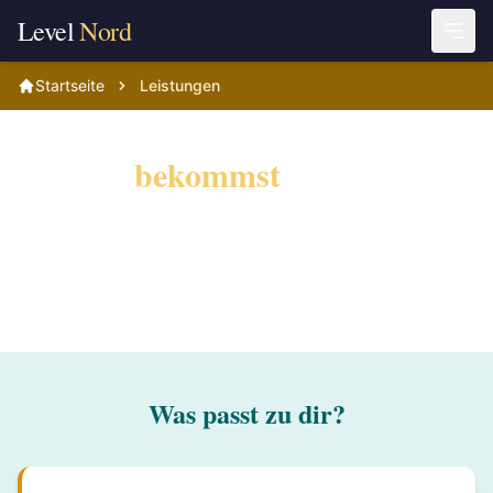
Level
Nord
Startseite
Leistungen
Was du
bekommst
, wenn du mit
mir arbeitest
Webdesign, Relaunch, SEO. Festpreise, Antwort
in 24 h.
Was passt zu dir?