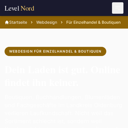
Level
Nord
Startseite
Webdesign
Für Einzelhandel & Boutiquen
WEBDESIGN FÜR EINZELHANDEL & BOUTIQUEN
Dein Laden ist gut. Online
findet ihn keiner.
Boutiquen, Buchhandlungen, Blumenläden
und Fachgeschäfte im Landkreis Oldenburg
verlieren Laufkundschaft. Nicht weil das
Sortiment schlecht ist, sondern weil