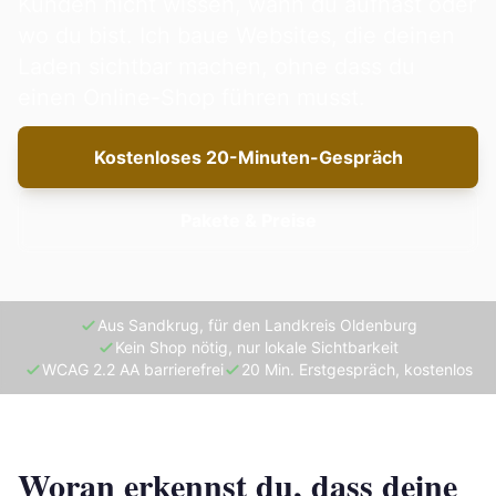
Kunden nicht wissen, wann du aufhast oder
wo du bist. Ich baue Websites, die deinen
Laden sichtbar machen, ohne dass du
einen Online-Shop führen musst.
Kostenloses 20-Minuten-Gespräch
Pakete & Preise
Aus Sandkrug, für den Landkreis Oldenburg
Kein Shop nötig, nur lokale Sichtbarkeit
WCAG 2.2 AA barrierefrei
20 Min. Erstgespräch, kostenlos
Woran erkennst du, dass deine