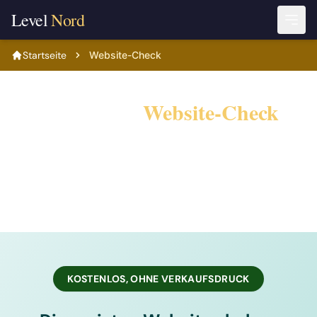
Level
Nord
Startseite
Website-Check
Kostenloser
Website-Check
:
sieh in 48 Stunden, was deine
Seite kostet
Erfahre in 48h, was deine Website Kunden kostet
KOSTENLOS, OHNE VERKAUFSDRUCK